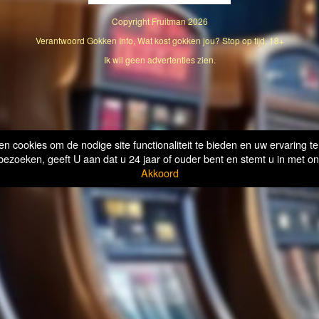
Copyright
Fruitman
2026
Verantwoord Gokken Info, Wat kost gokken jou? Stop op tijd, 18+
Ik wil geen advertenties zien.
n cookies om de nodige site functionaliteit te bieden en uw ervaring te
bezoeken, geeft U aan dat u 24 jaar of ouder bent en stemt u in met on
Akkoord