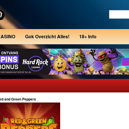
CASINO
Gok Overzicht Alles!
18+ Info
ed and Green Peppers