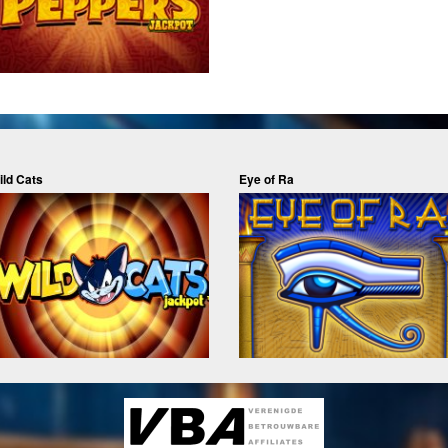
ild Cats
Eye of Ra