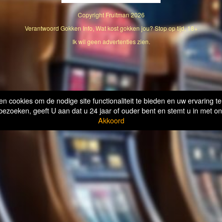
Copyright
Fruitman
2026
Verantwoord Gokken Info, Wat kost gokken jou? Stop op tijd, 18+
Ik wil geen advertenties zien.
n cookies om de nodige site functionaliteit te bieden en uw ervaring te
bezoeken, geeft U aan dat u 24 jaar of ouder bent en stemt u in met on
Akkoord