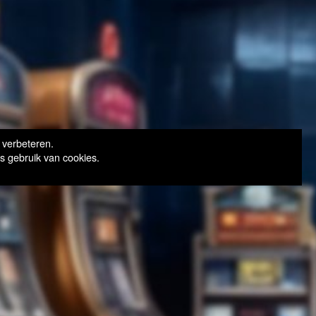
 verbeteren.
s gebruik van cookies.