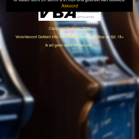
Akkoord
Copyright
Fruitman
2026
Verantwoord Gokken Info, Wat kost gokken jou? Stop op tijd, 18+
Ik wil geen advertenties zien.