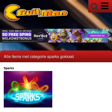
Gok Overzicht Alles!
Buy Bonus
Jackpot
MULTIPLAYERS
SPIN TO WIN!
Super Stake
Alle items met categorie sparks gokkast
TIMERS
18+ Info
Sparks