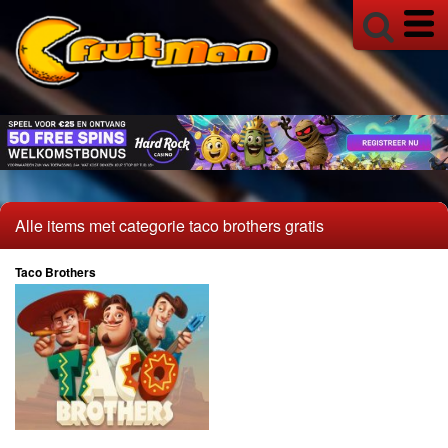
Gok Overzicht Alles!
Buy Bonus
Jackpot
MULTIPLAYERS
SPIN TO WIN!
Super Stake
Alle items met categorie taco brothers gratis
TIMERS
18+ Info
Taco Brothers