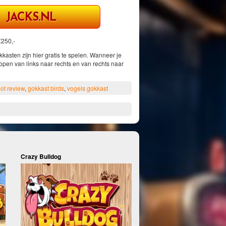
JACKS.NL
250,-
kkasten zijn hier gratis te spelen. Wanneer je
open van links naar rechts en van rechts naar
lot review
,
gokkast birds
,
vogels gokkast
Crazy Bulldog