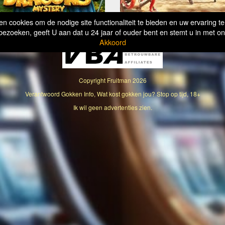
n cookies om de nodige site functionaliteit te bieden en uw ervaring te
bezoeken, geeft U aan dat u 24 jaar of ouder bent en stemt u in met on
Akkoord
Copyright
Fruitman
2026
Verantwoord Gokken Info, Wat kost gokken jou? Stop op tijd, 18+
Ik wil geen advertenties zien.