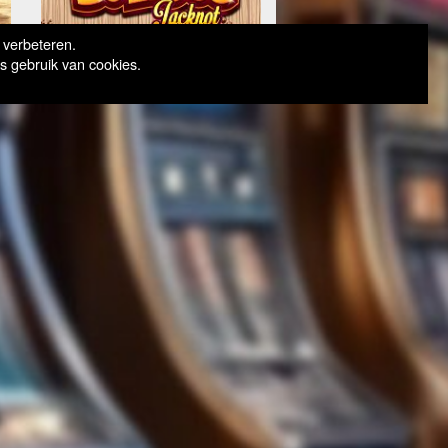
 verbeteren.
s gebruik van cookies.